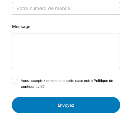
Message
C
Vous acceptez en cochant cette case notre
Politique de
a
confidentialité
s
e
s
Envoyez
à
c
o
c
h