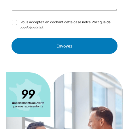
C
Vous acceptez en cochant cette case notre
Politique de
a
confidentialité
s
e
s
Envoyez
à
c
o
c
h
e
r