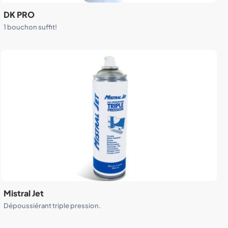
DK PRO
1 bouchon suffit!
Mistral Jet
Dépoussiérant triple pression.