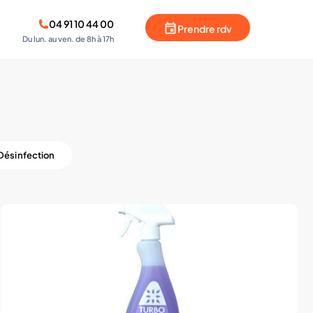
04 91 10 44 00
Prendre rdv
Du lun. au ven. de 8h à 17h
Désinfection