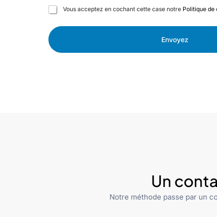
C
Vous acceptez en cochant cette case notre
Politique de 
a
s
e
Envoyez
s
à
c
o
c
h
e
r
Un conta
Notre méthode passe par un co