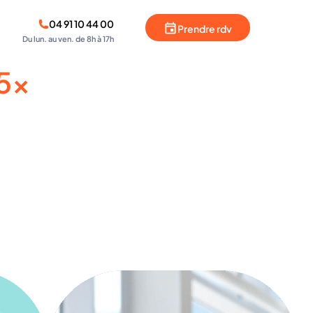
04 91 10 44 00
Prendre rdv
Du lun. au ven. de 8h à 17h
l5x