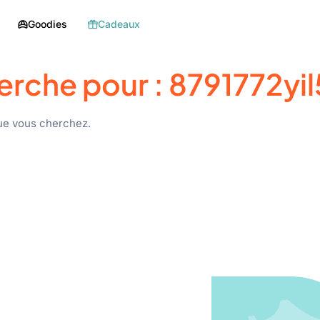
Goodies
Cadeaux
erche pour :
8791772yi
ue vous cherchez.