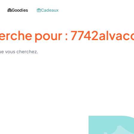
Goodies
Cadeaux
erche pour :
7742alvac
ue vous cherchez.