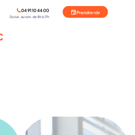
04 91 10 44 00
Prendre rdv
Du lun. au ven. de 8h à 17h
c