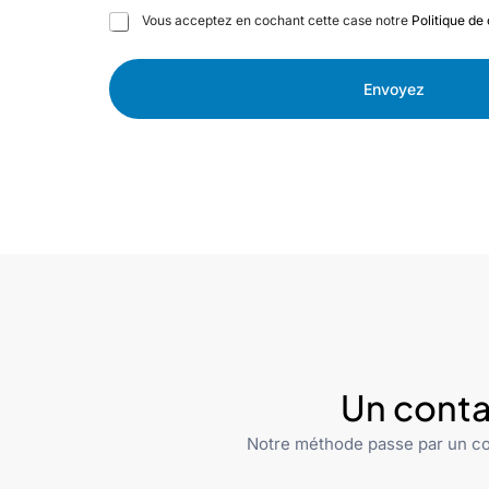
C
Vous acceptez en cochant cette case notre
Politique de 
a
s
e
Envoyez
s
à
c
o
c
h
e
r
Un conta
Notre méthode passe par un co