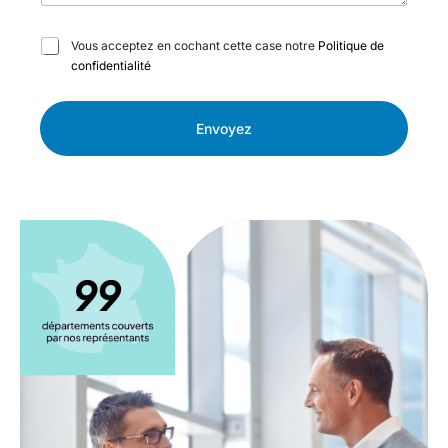
C
Vous acceptez en cochant cette case notre
Politique de
a
confidentialité
s
e
s
Envoyez
à
c
o
c
h
e
r