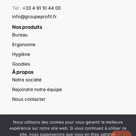
Tel :
+33 4 91 10 44 00
info@groupeprofil.fr
Nos produits
Bureau
Ergonomie
Hygiène
Goodies
À propos
Notre société
Rejoindre notre équipe
Nous contacter
©2023 Groupe profil – Tous droits réservés –
Mentions légales
–
Nous utilisons des cookies pour vous garantir la meilleure
Politique de confidentialité
expérience sur notre site web. Si vous continuez à utiliser ce
site, nous supposerons que vous en êtes satisfait.