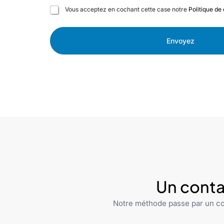
C
Vous acceptez en cochant cette case notre
Politique de 
a
s
e
Envoyez
s
à
c
o
c
h
e
r
Un conta
Notre méthode passe par un co