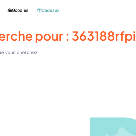
Goodies
Cadeaux
erche pour :
363188rfp
ue vous cherchez.