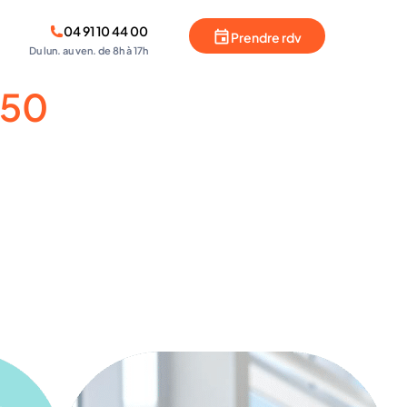
04 91 10 44 00
Prendre rdv
Du lun. au ven. de 8h à 17h
i50