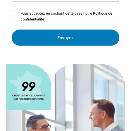
C
Vous acceptez en cochant cette case notre
Politique de
a
confidentialité
s
e
s
Envoyez
à
c
o
c
h
e
r