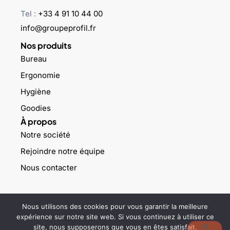
Tel :
+33 4 91 10 44 00
info@groupeprofil.fr
Nos produits
Bureau
Ergonomie
Hygiène
Goodies
À propos
Notre société
Rejoindre notre équipe
Nous contacter
©2023 Groupe profil – Tous droits réservés –
Mentions légales
–
Nous utilisons des cookies pour vous garantir la meilleure
Politique de confidentialité
expérience sur notre site web. Si vous continuez à utiliser ce
site, nous supposerons que vous en êtes satisfait.