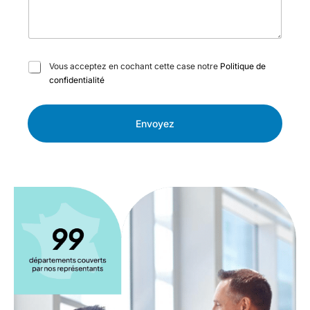
C
Vous acceptez en cochant cette case notre
Politique de
a
confidentialité
s
e
s
Envoyez
à
c
o
c
h
e
r