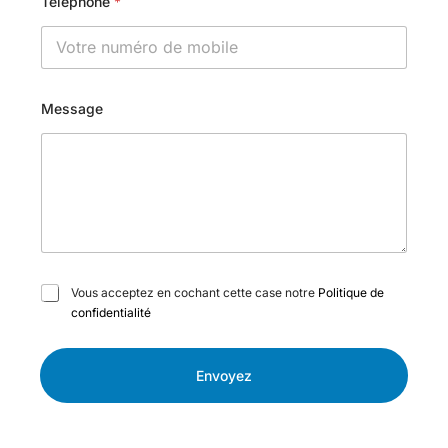
Téléphone
*
Message
C
Vous acceptez en cochant cette case notre
Politique de
a
confidentialité
s
e
s
Envoyez
à
c
o
c