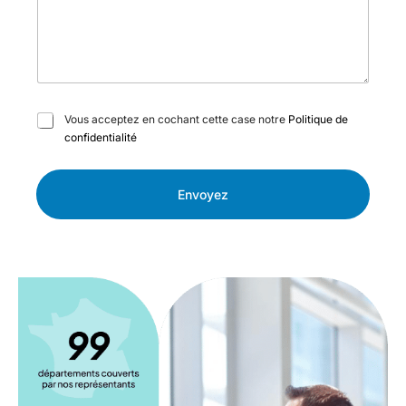
C
Vous acceptez en cochant cette case notre
Politique de
a
confidentialité
s
e
s
Envoyez
à
c
o
c
h
e
r