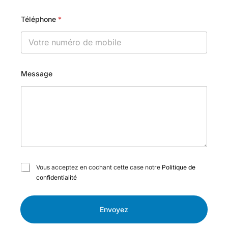
Téléphone
*
Message
C
Vous acceptez en cochant cette case notre
Politique de
a
confidentialité
s
e
s
Envoyez
à
c