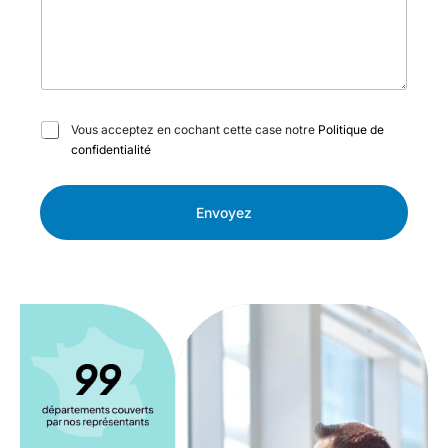
C
Vous acceptez en cochant cette case notre
Politique de
a
confidentialité
s
e
s
Envoyez
à
c
o
c
h
e
r