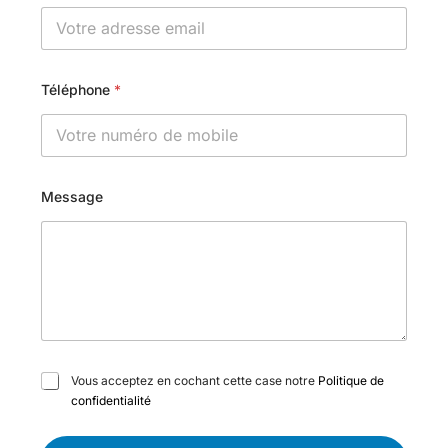
Téléphone
*
Message
C
Vous acceptez en cochant cette case notre
Politique de
a
confidentialité
s
e