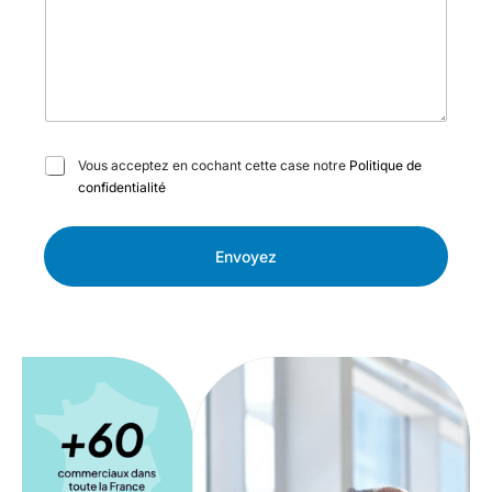
C
Vous acceptez en cochant cette case notre
Politique de
a
confidentialité
s
e
s
Envoyez
à
c
o
c
h
e
r