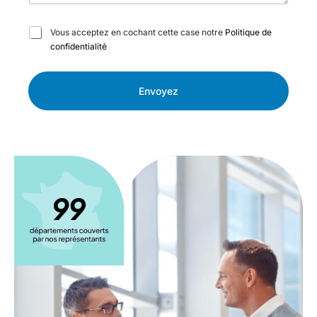
C
Vous acceptez en cochant cette case notre
Politique de
a
confidentialité
s
e
s
Envoyez
à
c
o
c
h
e
r