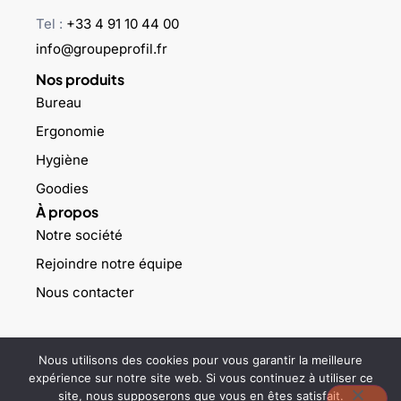
Tel :
+33 4 91 10 44 00
info@groupeprofil.fr
Nos produits
Bureau
Ergonomie
Hygiène
Goodies
À propos
Notre société
Rejoindre notre équipe
Nous contacter
©2023 Groupe profil – Tous droits réservés –
Mentions légales
–
Nous utilisons des cookies pour vous garantir la meilleure
Politique de confidentialité
expérience sur notre site web. Si vous continuez à utiliser ce
site, nous supposerons que vous en êtes satisfait.