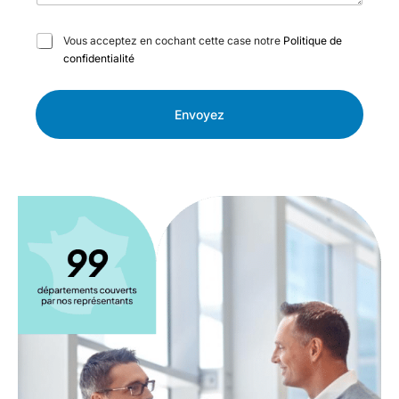
C
Vous acceptez en cochant cette case notre
Politique de
a
confidentialité
s
e
s
Envoyez
à
c
o
c
h
e
r