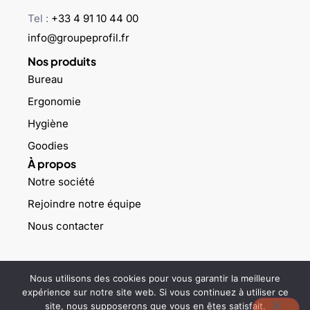
Tel :
+33 4 91 10 44 00
info@groupeprofil.fr
Nos produits
Bureau
Ergonomie
Hygiène
Goodies
À propos
Notre société
Rejoindre notre équipe
Nous contacter
©2023 Groupe profil – Tous droits réservés –
Mentions légales
–
Nous utilisons des cookies pour vous garantir la meilleure
Politique de confidentialité
expérience sur notre site web. Si vous continuez à utiliser ce
site, nous supposerons que vous en êtes satisfait.