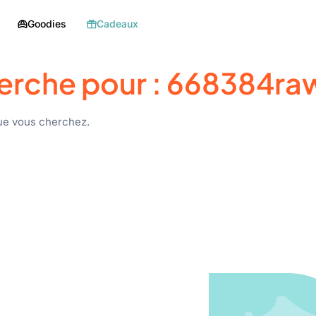
Goodies
Cadeaux
erche pour :
668384ra
ue vous cherchez.