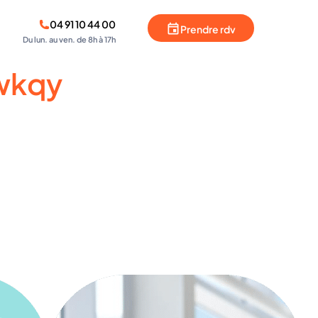
04 91 10 44 00
Prendre rdv
Du lun. au ven. de 8h à 17h
wkqy