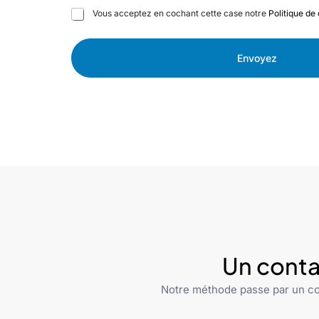
C
Vous acceptez en cochant cette case notre
Politique de 
a
s
e
Envoyez
s
à
c
o
c
h
e
r
Un conta
Notre méthode passe par un co