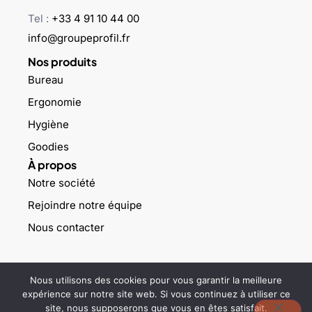
Tel :
+33 4 91 10 44 00
info@groupeprofil.fr
Nos produits
Bureau
Ergonomie
Hygiène
Goodies
À propos
Notre société
Rejoindre notre équipe
Nous contacter
©2023 Groupe profil – Tous droits réservés –
Mentions légales
–
Nous utilisons des cookies pour vous garantir la meilleure
Politique de confidentialité
expérience sur notre site web. Si vous continuez à utiliser ce
site, nous supposerons que vous en êtes satisfait.