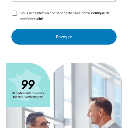
C
Vous acceptez en cochant cette case notre
Politique de
a
confidentialité
s
e
s
Envoyez
à
c
o
c
h
e
r