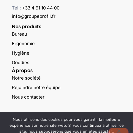
Tel :
+33 4 91 10 44 00
info@groupeprofil.fr
Nos produits
Bureau
Ergonomie
Hygiène
Goodies
À propos
Notre société
Rejoindre notre équipe
Nous contacter
©2023 Groupe profil – Tous droits réservés –
Mentions légales
–
Nous utilisons des cookies pour vous garantir la meilleure
Politique de confidentialité
expérience sur notre site web. Si vous continuez à utiliser ce
site, nous supposerons que vous en êtes satisfait.