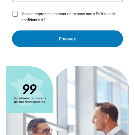
C
Vous acceptez en cochant cette case notre
Politique de
a
confidentialité
s
e
s
Envoyez
à
c
o
c
h
e
r