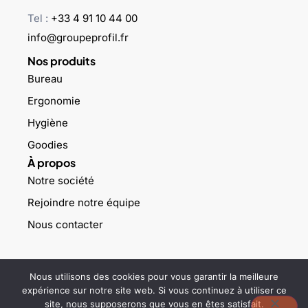
Tel :
+33 4 91 10 44 00
info@groupeprofil.fr
Nos produits
Bureau
Ergonomie
Hygiène
Goodies
À propos
Notre société
Rejoindre notre équipe
Nous contacter
©2023 Groupe profil – Tous droits réservés –
Mentions légales
–
Nous utilisons des cookies pour vous garantir la meilleure
Politique de confidentialité
expérience sur notre site web. Si vous continuez à utiliser ce
site, nous supposerons que vous en êtes satisfait.