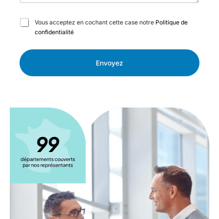
C
Vous acceptez en cochant cette case notre
Politique de
a
confidentialité
s
e
s
Envoyez
à
c
o
c
h
e
r