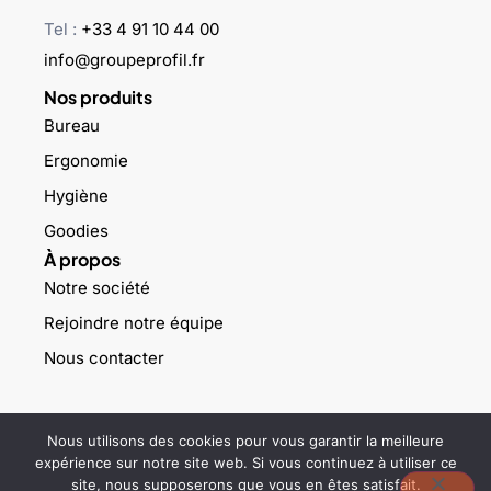
Tel :
+33 4 91 10 44 00
info@groupeprofil.fr
Nos produits
Bureau
Ergonomie
Hygiène
Goodies
À propos
Notre société
Rejoindre notre équipe
Nous contacter
©2023 Groupe profil – Tous droits réservés –
Mentions légales
–
Nous utilisons des cookies pour vous garantir la meilleure
Politique de confidentialité
expérience sur notre site web. Si vous continuez à utiliser ce
site, nous supposerons que vous en êtes satisfait.