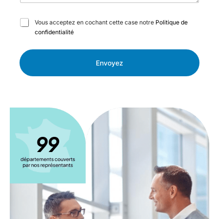
C
Vous acceptez en cochant cette case notre
Politique de
a
confidentialité
s
e
s
Envoyez
à
c
o
c
h
e
r