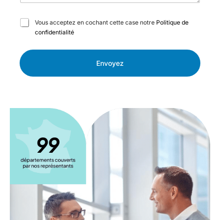
C
Vous acceptez en cochant cette case notre
Politique de
a
confidentialité
s
e
s
Envoyez
à
c
o
c
h
e
r