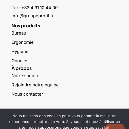
Tel :
+33 4 91 10 44 00
info@groupeprofil.fr
Nos produits
Bureau
Ergonomie
Hygiène
Goodies
À propos
Notre société
Rejoindre notre équipe
Nous contacter
©2023 Groupe profil – Tous droits réservés –
Mentions légales
–
Nous utilisons des cookies pour vous garantir la meilleure
Politique de confidentialité
expérience sur notre site web. Si vous continuez à utiliser ce
site, nous supposerons que vous en êtes satisfait.