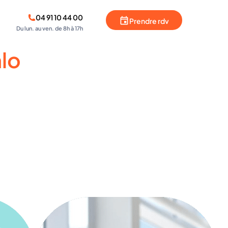
04 91 10 44 00
Prendre rdv
Du lun. au ven. de 8h à 17h
lo