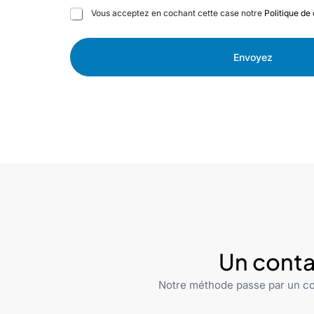
C
Vous acceptez en cochant cette case notre
Politique de 
a
s
e
Envoyez
s
à
c
o
c
h
e
r
Un conta
Notre méthode passe par un co