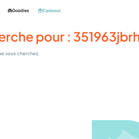
Goodies
Cadeaux
erche pour :
351963jbrh
ue vous cherchez.