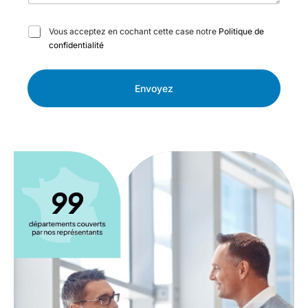
C
Vous acceptez en cochant cette case notre
Politique de
a
confidentialité
s
e
s
Envoyez
à
c
o
c
h
e
r