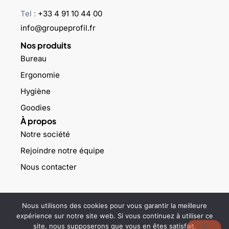
Tel :
+33 4 91 10 44 00
info@groupeprofil.fr
Nos produits
Bureau
Ergonomie
Hygiène
Goodies
À propos
Notre société
Rejoindre notre équipe
Nous contacter
©2023 Groupe profil – Tous droits réservés –
Mentions légales
–
Nous utilisons des cookies pour vous garantir la meilleure
Politique de confidentialité
expérience sur notre site web. Si vous continuez à utiliser ce
site, nous supposerons que vous en êtes satisfait.