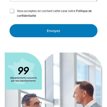
C
Vous acceptez en cochant cette case notre
Politique de
a
confidentialité
s
e
s
Envoyez
à
c
o
c
h
e
r