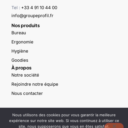
Tel :
+33 4 91 10 44 00
info@groupeprofil.fr
Nos produits
Bureau
Ergonomie
Hygiène
Goodies
À propos
Notre société
Rejoindre notre équipe
Nous contacter
©2023 Groupe profil – Tous droits réservés –
Mentions légales
–
Nous utilisons des cookies pour vous garantir la meilleure
Politique de confidentialité
expérience sur notre site web. Si vous continuez à utiliser ce
site, nous supposerons que vous en êtes satisfait.