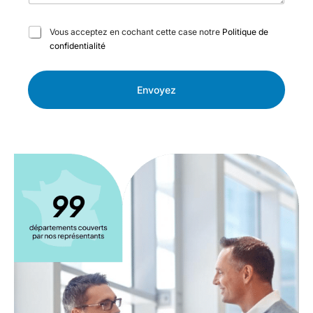
C
Vous acceptez en cochant cette case notre
Politique de
a
confidentialité
s
e
s
Envoyez
à
c
o
c
h
e
r