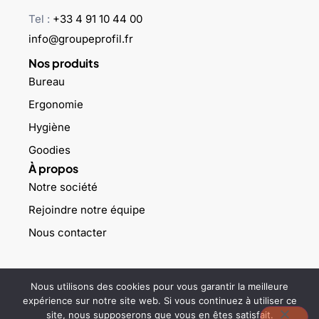
Tel :
+33 4 91 10 44 00
info@groupeprofil.fr
Nos produits
Bureau
Ergonomie
Hygiène
Goodies
À propos
Notre société
Rejoindre notre équipe
Nous contacter
©2023 Groupe profil – Tous droits réservés –
Mentions légales
–
Nous utilisons des cookies pour vous garantir la meilleure
Politique de confidentialité
expérience sur notre site web. Si vous continuez à utiliser ce
site, nous supposerons que vous en êtes satisfait.