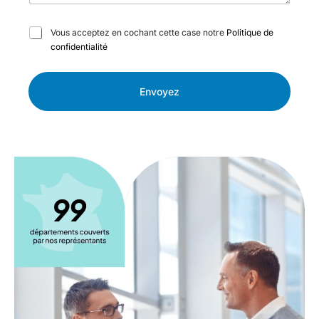
C
Vous acceptez en cochant cette case notre
Politique de
a
confidentialité
s
e
s
Envoyez
à
c
o
c
h
e
r