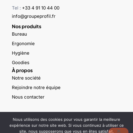
Tel :
+33 4 91 10 44 00
info@groupeprofil.fr
Nos produits
Bureau
Ergonomie
Hygiène
Goodies
À propos
Notre société
Rejoindre notre équipe
Nous contacter
©2023 Groupe profil – Tous droits réservés –
Mentions légales
–
Nous utilisons des cookies pour vous garantir la meilleure
Politique de confidentialité
expérience sur notre site web. Si vous continuez à utiliser ce
site, nous supposerons que vous en êtes satisfait.