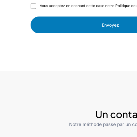
C
Vous acceptez en cochant cette case notre
Politique de 
a
s
e
Envoyez
s
à
c
o
c
h
e
r
Un conta
Notre méthode passe par un co