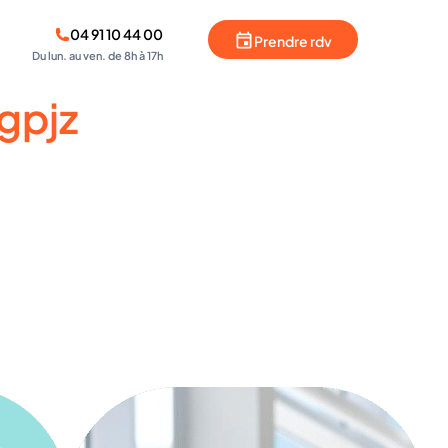
04 91 10 44 00
Prendre rdv
Du lun. au ven. de 8h à 17h
gpjz