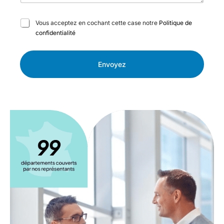
C
Vous acceptez en cochant cette case notre
Politique de
a
confidentialité
s
e
s
Envoyez
à
c
o
c
h
e
r