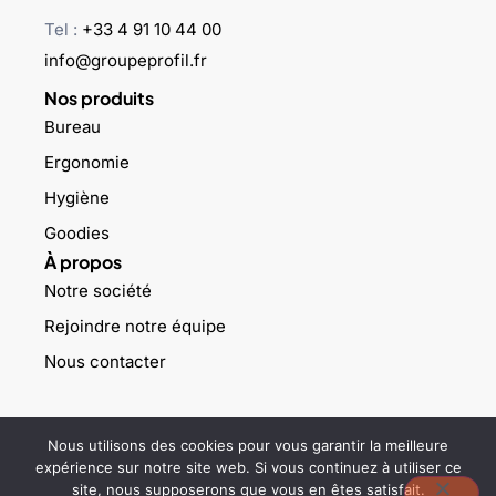
Tel :
+33 4 91 10 44 00
info@groupeprofil.fr
Nos produits
Bureau
Ergonomie
Hygiène
Goodies
À propos
Notre société
Rejoindre notre équipe
Nous contacter
©2023 Groupe profil – Tous droits réservés –
Mentions légales
–
Nous utilisons des cookies pour vous garantir la meilleure
Politique de confidentialité
expérience sur notre site web. Si vous continuez à utiliser ce
site, nous supposerons que vous en êtes satisfait.