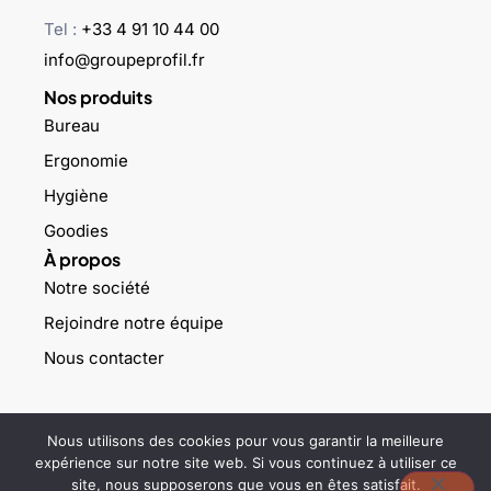
Tel :
+33 4 91 10 44 00
info@groupeprofil.fr
Nos produits
Bureau
Ergonomie
Hygiène
Goodies
À propos
Notre société
Rejoindre notre équipe
Nous contacter
©2023 Groupe profil – Tous droits réservés –
Mentions légales
–
Nous utilisons des cookies pour vous garantir la meilleure
Politique de confidentialité
expérience sur notre site web. Si vous continuez à utiliser ce
site, nous supposerons que vous en êtes satisfait.