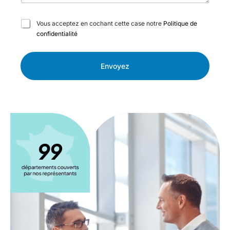
C
Vous acceptez en cochant cette case notre
Politique de
a
confidentialité
s
e
s
Envoyez
à
c
o
c
h
e
r